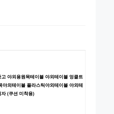
고 야외용원목테이블 야외테이블 엉클트
목야외테이블 플라스틱야외테이블 야외테
의자 (쿠션 미착용)