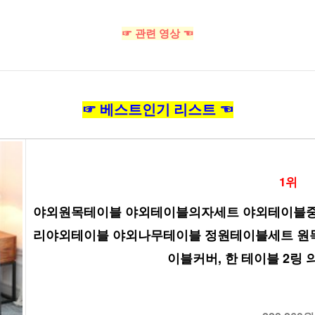
☞ 관련 영상 ☜
☞ 베스트인기 리스트 ☜
1위
야외원목테이블 야외테이블의자세트 야외테이블중
리야외테이블 야외나무테이블 정원테이블세트 원
이블커버, 한 테이블 2링 