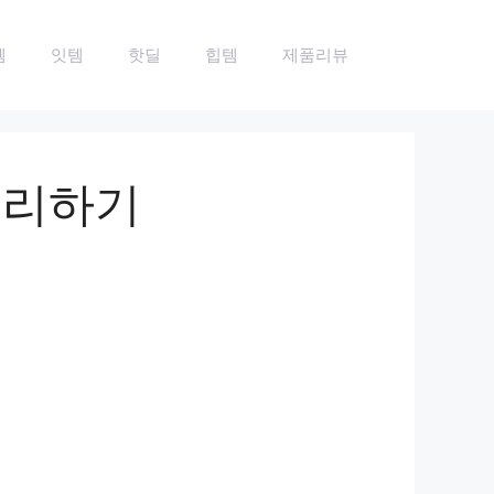
템
잇템
핫딜
힙템
제품리뷰
정리하기