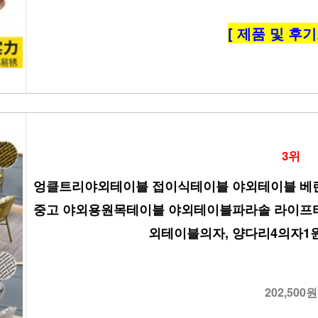
[ 제품 및 후기
3위
엉클트리야외테이블 접이식테이블 야외테이블 베
중고 야외용원목테이블 야외테이블파라솔 라이프
외테이블의자, 양다리4의자1
202,500원