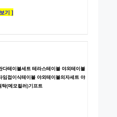
보기 ]
란다테이블세트 테라스테이블 야외테이블
타임접이식테이블 야외테이블의자세트 야
원탁(메모컬러)기프트