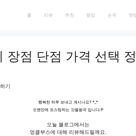
홈
리뷰
추천
랭킹
순위
핫
 장점 단점 가격 선택 
리하기
행복한 하루 보내고 계시나요? *_*
오랜만에 포스팅하는 갓울왕국 입니다:P
오늘 블로그에서는
엉클부스에 대해 리뷰해드릴께요.