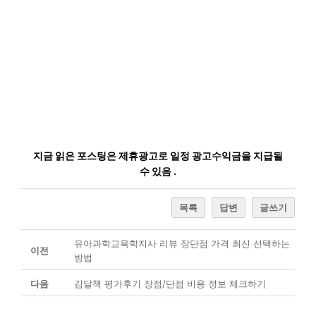
지금 읽은 포스팅은 제휴광고로 일정 광고수익금을 지급될
수 있음 .
목록
답변
글쓰기
유아과학교육학지사 리뷰 장단점 가격 최신 선택하는
이전
방법
다음
김달책 평가후기 장점/단점 비용 정보 체크하기