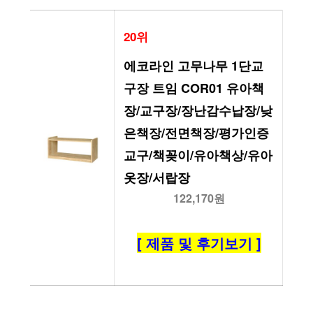
20위
에코라인 고무나무 1단교
구장 트임 COR01 유아책
장/교구장/장난감수납장/낮
은책장/전면책장/평가인증
교구/책꽂이/유아책상/유아
옷장/서랍장
122,170원
[ 제품 및 후기보기 ]