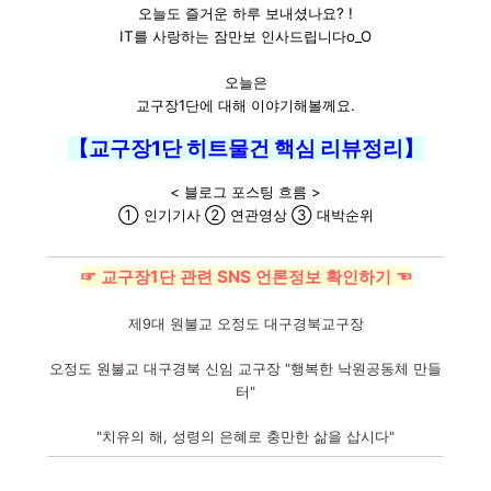
오늘도 즐거운 하루 보내셨나요? !
IT를 사랑하는 잠만보 인사드립니다o_O
오늘은
교구장1단에 대해 이야기해볼께요.
【교구장1단 히트물건 핵심 리뷰정리】
< 블로그 포스팅 흐름 >
① 인기기사 ② 연관영상 ③ 대박순위
☞ 교구장1단 관련 SNS 언론정보 확인하기 ☜
제9대 원불교 오정도 대구경북교구장
오정도 원불교 대구경북 신임 교구장 "행복한 낙원공동체 만들
터"
"치유의 해, 성령의 은혜로 충만한 삶을 삽시다"