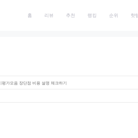
홈
리뷰
추천
랭킹
순위
핫
기평가모음 장단점 비용 설명 체크하기