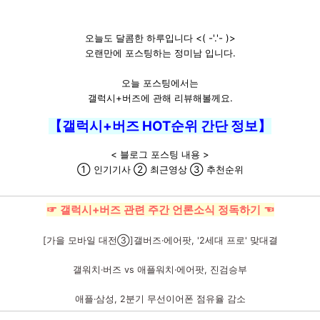
오늘도 달콤한 하루입니다 <( -'.'- )>
오랜만에 포스팅하는 정미남 입니다.
오늘 포스팅에서는
갤럭시+버즈에 관해 리뷰해볼께요.
【갤럭시+버즈 HOT순위 간단 정보】
< 블로그 포스팅 내용 >
① 인기기사 ② 최근영상 ③ 추천순위
☞ 갤럭시+버즈 관련 주간 언론소식 정독하기 ☜
[가을 모바일 대전③]갤버즈·에어팟, '2세대 프로' 맞대결
갤워치·버즈 vs 애플워치·에어팟, 진검승부
애플·삼성, 2분기 무선이어폰 점유율 감소