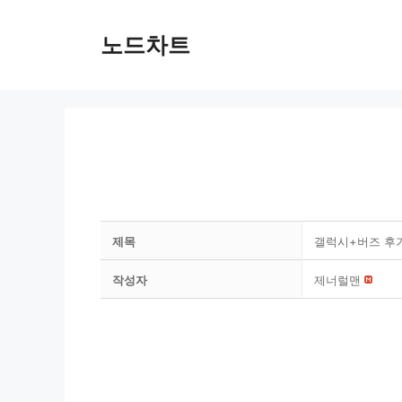
Skip
to
노드차트
content
제목
갤럭시+버즈 후
작성자
제너럴맨