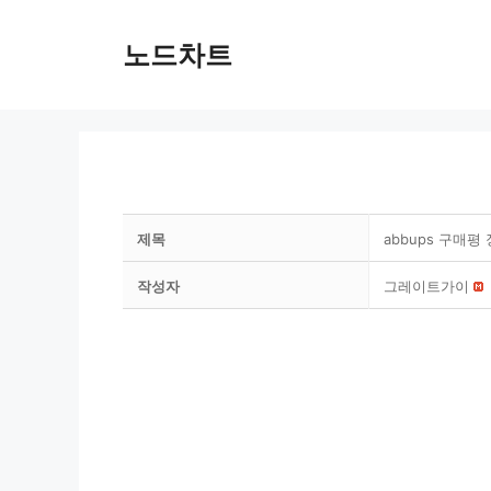
Skip
to
노드차트
content
제목
abbups 구매
작성자
그레이트가이