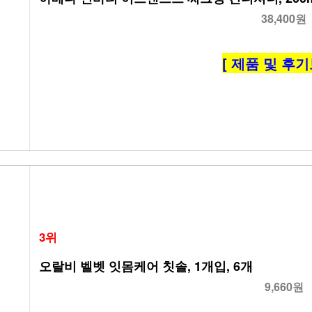
38,400원
[ 제품 및 후기
3위
오랄비 벨벳 잇몸케어 칫솔, 1개입, 6개
9,660원