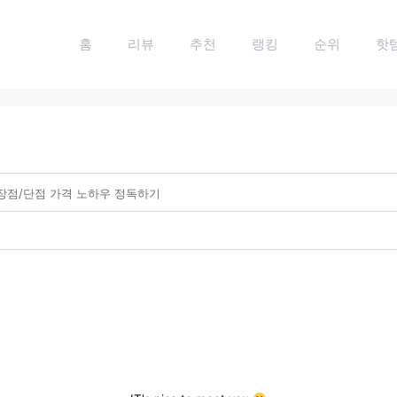
홈
리뷰
추천
랭킹
순위
핫
평 장점/단점 가격 노하우 정독하기