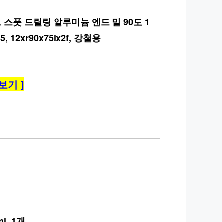
스폿 드릴링 알루미늄 엔드 밀 90도 1 
 12xr90x75lx2f, 강철용
보기 ]
, 1개