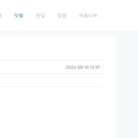
템
잇템
핫딜
힙템
제품리뷰
2022-09-10 12:07