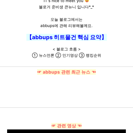
IT's nice to meet you
블로거 준비생 큰뉴니 입니다*_*
오늘 블로그에서는
abbups에 관해 리뷰해볼께요.
【abbups 히트물건 핵심 요약】
< 블로그 흐름 >
① 뉴스언론 ② 인기영상 ③ 랭킹순위
☞ abbups 관련 최근 뉴스 ☜
☞ 관련 영상 ☜