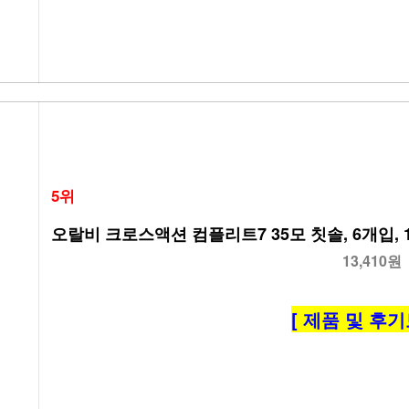
5위
오랄비 크로스액션 컴플리트7 35모 칫솔, 6개입, 
13,410원
[ 제품 및 후기