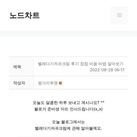
Skip
to
노드차트
Menu
content
벨레다기저귀크림 후기 장점 비용 비법 알아보기
제목
2022-08-28 06:17
작성자
원가이투맨
오늘도 달콤한 하루 보내고 계시나요? ^^
블로거 준비생 아뜨 인사드립니다(x_x)
오늘 블로그에서는
벨레다기저귀크림에 관해 알아볼께요.