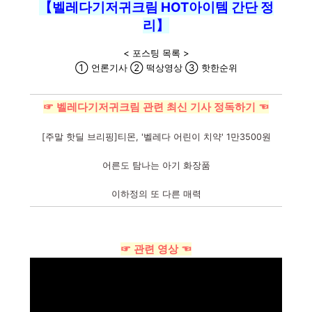
【벨레다기저귀크림 HOT아이템 간단 정
리】
< 포스팅 목록 >
① 언론기사 ② 떡상영상 ③ 핫한순위
☞ 벨레다기저귀크림 관련 최신 기사 정독하기 ☜
[주말 핫딜 브리핑]티몬, '벨레다 어린이 치약' 1만3500원
어른도 탐나는 아기 화장품
이하정의 또 다른 매력
☞ 관련 영상 ☜