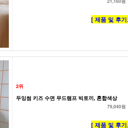
21,160원
[ 제품 및 후기
2위
두잉썸 키즈 수면 무드램프 빅토끼, 혼합색상
79,040원
[ 제품 및 후기