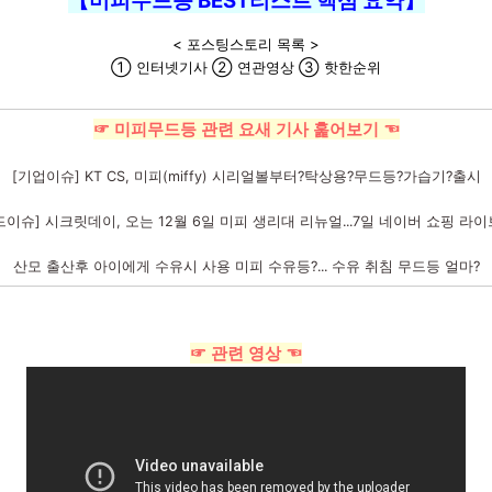
【미피무드등 BEST리스트 핵심 요약】
< 포스팅스토리 목록 >
① 인터넷기사 ② 연관영상 ③ 핫한순위
☞ 미피무드등 관련 요새 기사 훑어보기 ☜
[기업이슈] KT CS, 미피(miffy) 시리얼볼부터?탁상용?무드등?가습기?출시
드이슈] 시크릿데이, 오는 12월 6일 미피 생리대 리뉴얼...7일 네이버 쇼핑 라이
산모 출산후 아이에게 수유시 사용 미피 수유등?... 수유 취침 무드등 얼마?
☞ 관련 영상 ☜