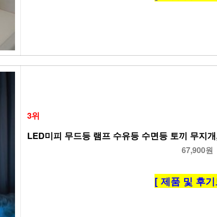
3위
LED미피 무드등 램프 수유등 수면등 토끼 무지개,
67,900원
[ 제품 및 후기