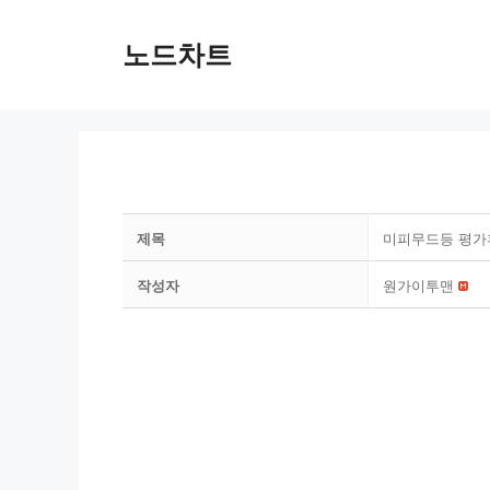
Skip
to
노드차트
content
제목
미피무드등 평가
작성자
원가이투맨