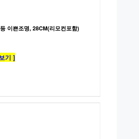
등 이쁜조명, 28CM(리모컨포함)
보기 ]