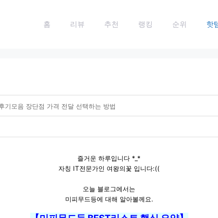
홈
리뷰
추천
랭킹
순위
핫
후기모음 장단점 가격 전달 선택하는 방법
즐거운 하루입니다 *_*
자칭 IT전문가인 여왕의꽃 입니다:((
오늘 블로그에서는
미피무드등에 대해 알아볼께요.