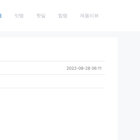
템
잇템
핫딜
힙템
제품리뷰
2022-08-28 06:11