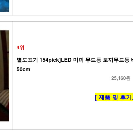
4위
별도표기 154pick]LED 미피 무드등 토끼무드
50cm
25,160원
[ 제품 및 후기