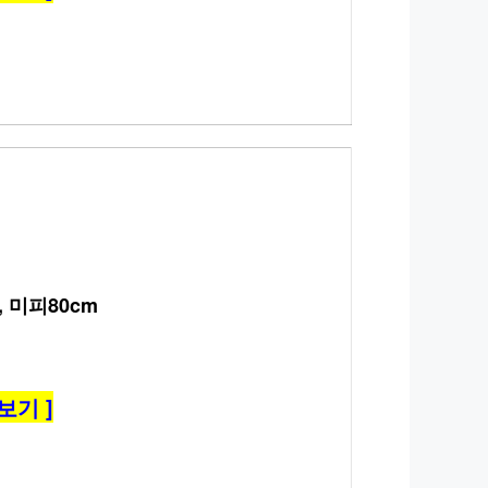
 미피80cm
보기 ]