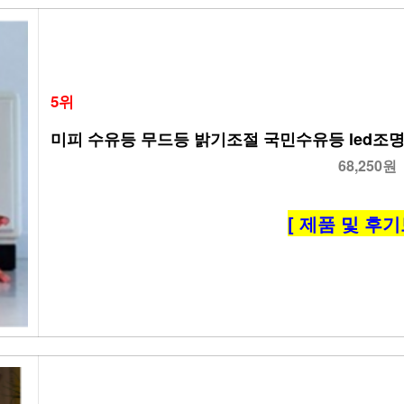
5위
미피 수유등 무드등 밝기조절 국민수유등 led조명
68,250원
[ 제품 및 후기