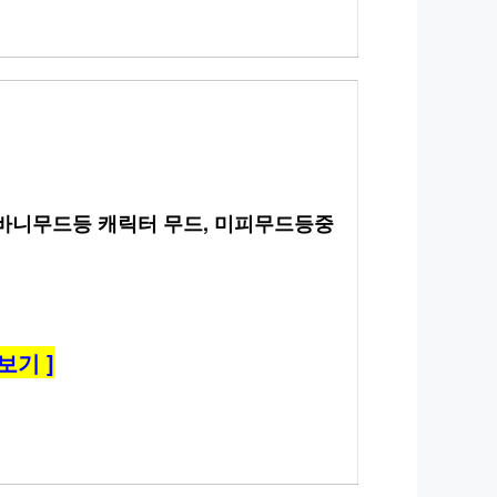
등 바니무드등 캐릭터 무드, 미피무드등중
보기 ]