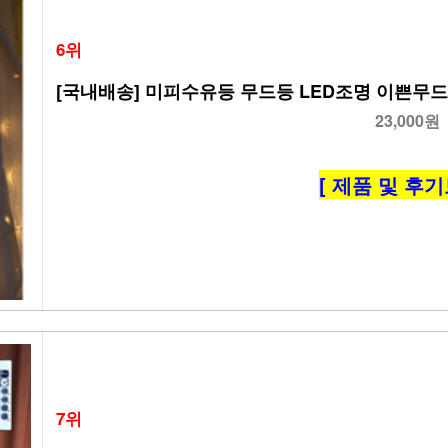
6위
[국내배송] 미피수유등 무드등 LED조명 이쁜무드
23,000원
[ 제품 및 후기
7위