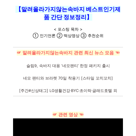
【말려올라가지않는속바지 베스트인기제
품 간단 정보정리】
< 포스팅 목차 >
① 인기언론 ② 떡상영상 ③ 추천순위
☞ 말려올라가지않는속바지 관련 최신 뉴스 모음 ☜
슬림9, 속바지 대용 ‘네모팬티’ 한정 패키지 출시
네모 팬티와 브라렛 70일 착용기 [스타일 꼬치꼬치]
[주간#신상태그] LG생활건강·BYC·초이락·글래드호텔 외
☞ 관련 영상 ☜