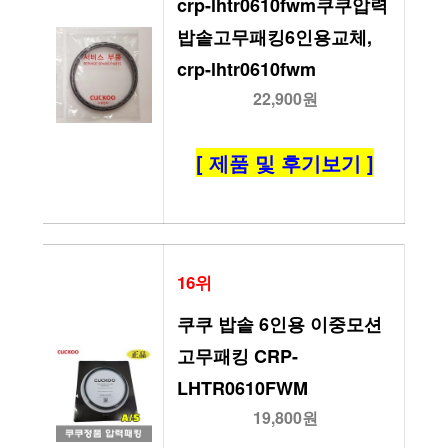
crp-lhtr0610fwm쿠쿠압력
밥솥고무패킹6인용교체, 
crp-lhtr0610fwm
22,900원
[ 제품 및 후기보기 ]
16위
쿠쿠 밥솥 6인용 이중모션 
고무패킹 CRP-
LHTR0610FWM
19,800원