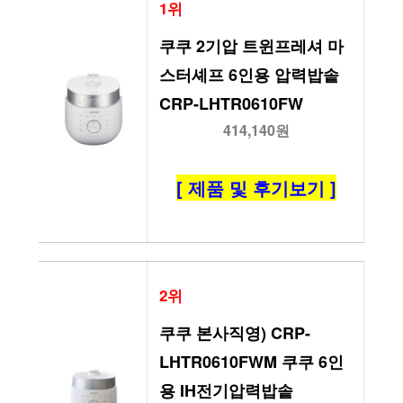
1위
쿠쿠 2기압 트윈프레셔 마
스터셰프 6인용 압력밥솥 
CRP-LHTR0610FW
414,140원
[ 제품 및 후기보기 ]
2위
쿠쿠 본사직영) CRP-
LHTR0610FWM 쿠쿠 6인
용 IH전기압력밥솥