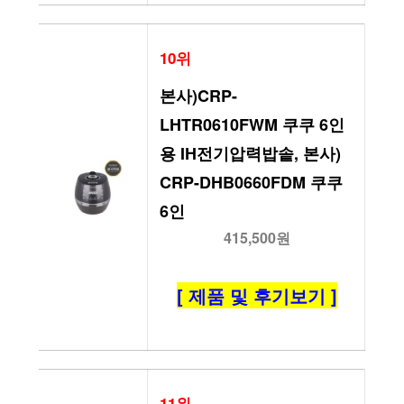
10위
본사)CRP-
LHTR0610FWM 쿠쿠 6인
용 IH전기압력밥솥, 본사) 
CRP-DHB0660FDM 쿠쿠 
6인
415,500원
[ 제품 및 후기보기 ]
11위