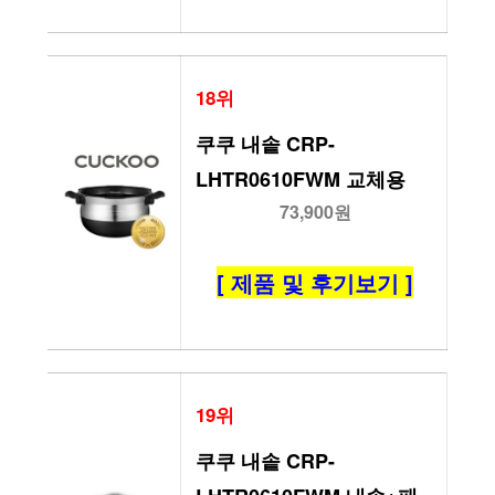
18위
쿠쿠 내솥 CRP-
LHTR0610FWM 교체용
73,900원
[ 제품 및 후기보기 ]
19위
쿠쿠 내솥 CRP-