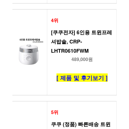
4위
[쿠쿠전자] 6인용 트윈프레
셔밥솥, CRP-
LHTR0610FWM
489,000원
[ 제품 및 후기보기 ]
5위
쿠쿠 (정품) 빠른배송 트윈