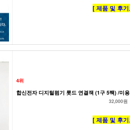
[ 제품 및 후기
4위
합신전자 디지털펌기 롯드 연결잭 (1구 5짹) /미용
32,000원
[ 제품 및 후기