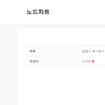
Skip
to
노드차트
content
제목
펌펌기 후기평가
작성자
드리머