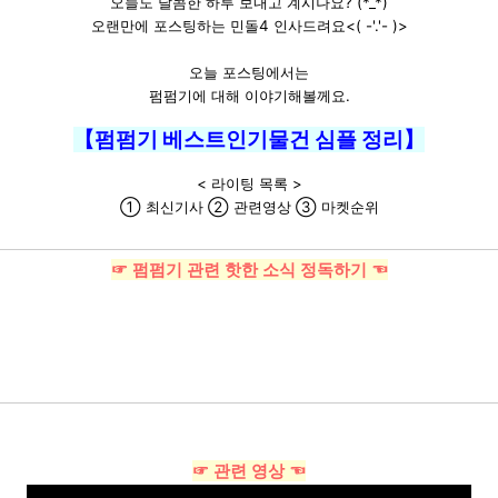
오늘도 달콤한 하루 보내고 계시나요? (*_*)
오랜만에 포스팅하는 민돌4 인사드려요<( -'.'- )>
오늘 포스팅에서는
펌펌기에 대해 이야기해볼께요.
【펌펌기 베스트인기물건 심플 정리】
< 라이팅 목록 >
① 최신기사 ② 관련영상 ③ 마켓순위
☞ 펌펌기 관련 핫한 소식 정독하기 ☜
☞ 관련 영상 ☜