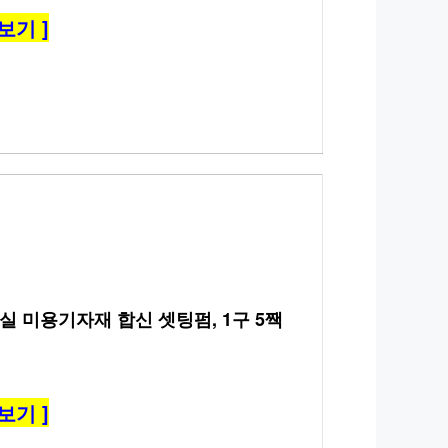
보기 ]
실 미용기자재 합신 셋팅펌, 1구 5짹
보기 ]