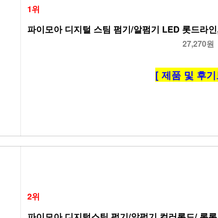
1위
파이모아 디지털 스팀 펌기/알펌기 LED 롯드라인
27,270원
[ 제품 및 후기
2위
파이모아 디지털스팀 펌기/알펌기 컬러롯드/ 롱롯드