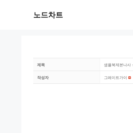
Skip
to
노드차트
content
제목
샘플북제본나사 
작성자
그레이트가이