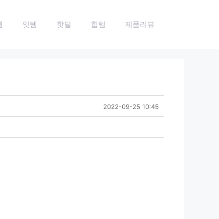
템
잇템
핫딜
힙템
제품리뷰
2022-09-25 10:45