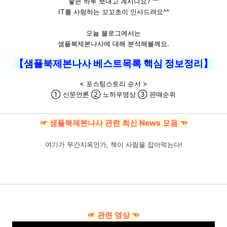
좋은 하루 보내고 계시나요? ^^
IT를 사랑하는 꼬꼬초이 인사드려요^^
오늘 블로그에서는
샘플북제본나사에 대해 분석해볼께요.
【샘플북제본나사 베스트목록 핵심 정보정리】
< 포스팅스토리 순서 >
① 신문언론 ② 노하우영상 ③ 판매순위
☞ 샘플북제본나사 관련 최신 News 모음 ☜
여기가 무간지옥인가, 책이 사람을 잡아먹는다!
☞ 관련 영상 ☜