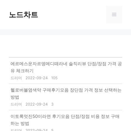
Skip
to
노드차트
Menu
content
에르메스운자르뎅메디떼라네 솔직리뷰 단점/장점 가격 공
유 체크하기
드리머
2022-09-24
105
헬로버블염색약 구매후기모음 장단점 가격 정보 선택하는
방법
드리머
2022-09-24
3
이토록멋진50이라면 후기모음 단점/장점 비용 정보 구매
하는 방법
드리머
2022-09-24
5